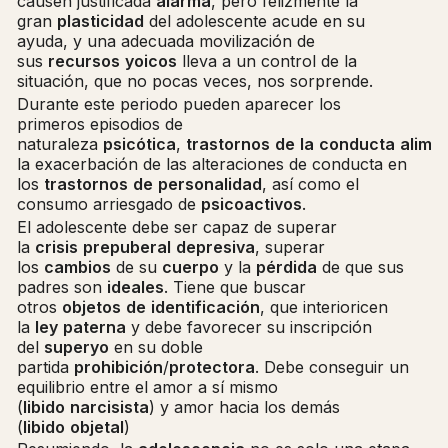
causen justificada
alarma
, pero felizmente la
gran
plasticidad
del adolescente acude en su
ayuda, y una adecuada movilización de
sus
recursos
yoicos
lleva a un control de la
situación, que no pocas veces, nos sorprende.
Durante este periodo pueden aparecer los
primeros episodios de
naturaleza
psicótica
,
trastornos
de
la
conducta
alime
la exacerbación de las alteraciones de conducta en
los
trastornos
de
personalidad
, así como el
consumo arriesgado de
psicoactivos
.
El adolescente debe ser capaz de superar
la
crisis
prepuberal
depresiva
, superar
los
cambios
de su
cuerpo
y la
pérdida
de que sus
padres son
ideales
. Tiene que buscar
otros
objetos
de
identificación
, que interioricen
la
ley
paterna
y debe favorecer su inscripción
del
superyo
en su doble
partida
prohibición
/
protectora
. Debe conseguir un
equilibrio entre el amor a sí mismo
(
libido
narcisista
) y amor hacia los demás
(
libido
objetal
)