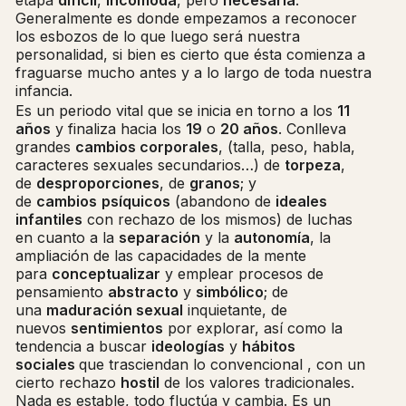
Generalmente es donde empezamos a reconocer
los esbozos de lo que luego será nuestra
personalidad, si bien es cierto que ésta comienza a
fraguarse mucho antes y a lo largo de toda nuestra
infancia.
Es un periodo vital que se inicia en torno a los
11
años
y finaliza hacia los
19
o
20 años
. Conlleva
grandes
cambios corporales
, (talla, peso, habla,
caracteres sexuales secundarios…) de
torpeza
,
de
desproporciones
, de
granos
; y
de
cambios
psíquicos
(abandono de
ideales
infantiles
con rechazo de los mismos) de luchas
en cuanto a la
separación
y la
autonomía
, la
ampliación de las capacidades de la mente
para
conceptualizar
y emplear procesos de
pensamiento
abstracto
y
simbólico
; de
una
maduración sexual
inquietante, de
nuevos
sentimientos
por explorar, así como la
tendencia a buscar
ideologías
y
hábitos
sociales
que trasciendan lo convencional , con un
cierto rechazo
hostil
de los valores tradicionales.
Nada es estable, todo fluctúa y cambia. Es un