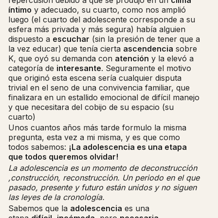
íntimo
y adecuado, su cuarto, como nos amplió
luego (el cuarto del adolescente corresponde a su
esfera más privada y más segura) había alguien
dispuesto a
escuchar
(sin la presión de tener que a
la vez educar) que tenía cierta
ascendencia
sobre
K, que oyó su demanda con
atención
y la elevó a
categoría de
interesante
. Seguramente el motivo
que originó esta escena sería cualquier disputa
trivial en el seno de una convivencia familiar, que
finalizara en un estallido emocional de difícil manejo
y que necesitara del cobijo de su espacio (su
cuarto)
Unos cuantos años más tarde formulo la misma
pregunta, esta vez a mi misma, y es que como
todos sabemos:
¡La adolescencia es una etapa
que todos queremos olvidar!
La adolescencia es un momento de deconstrucción
,construcción, reconstrucción. Un periodo en el que
pasado, presente y futuro están unidos y no siguen
las leyes de la cronología.
Sabemos que la
adolescencia
es una
etapa
difícil
,
incómoda
, pero
necesaria
.